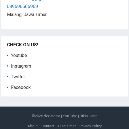
089696566969
Malang, Jawa Timur
CHECK ON US!
Youtube
Instagram
Twitter
Facebook
©2026
dee-nesia
|
YouTube
|
Bikin Uang
About
Contact
Disclaimer
Privacy Policy