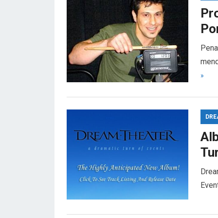
Pr
Po
Pena
mend
»
DRE
Al
Tu
Dream
Even