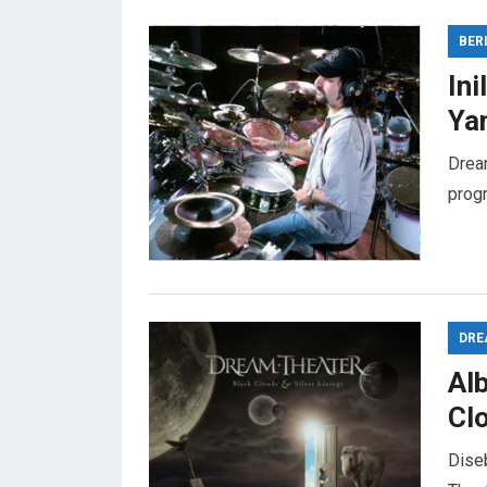
BER
In
Ya
Drea
prog
DRE
Al
Clo
Dise