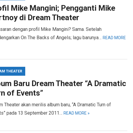
ofil Mike Mangini; Pengganti Mike
rtnoy di Dream Theater
saran dengan profil Mike Mangini? Sama. Setelah
engarkan On The Backs of Angels; lagu barunya…
READ MORE
AM THEATER
bum Baru Dream Theater “A Dramatic
rn of Events”
 Theater akan merilis album baru, “A Dramatic Turn of
ts” pada 13 September 2011…
READ MORE »