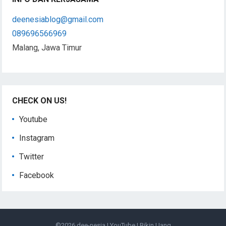
deenesiablog@gmail.com
089696566969
Malang, Jawa Timur
CHECK ON US!
Youtube
Instagram
Twitter
Facebook
©2026
dee-nesia
|
YouTube
|
Bikin Uang