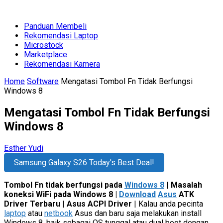
Panduan Membeli
Rekomendasi Laptop
Microstock
Marketplace
Rekomendasi Kamera
Home
Software
Mengatasi Tombol Fn Tidak Berfungsi
Windows 8
Mengatasi Tombol Fn Tidak Berfungsi
Windows 8
Esther Yudi
Samsung Galaxy S26 Today's Best Deal!
Tombol Fn tidak berfungsi pada
Windows 8
|
Masalah
koneksi WiFi pada Windows 8 |
Download
Asus
ATK
Driver Terbaru
|
Asus ACPI Driver
| Kalau anda pecinta
laptop
atau
netbook
Asus dan baru saja melakukan install
Windows 8, baik sebagai OS tunggal atau dual boot dengan