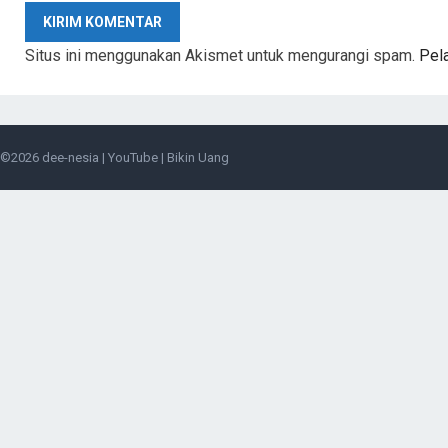
Situs ini menggunakan Akismet untuk mengurangi spam.
Pel
©2026
dee-nesia
|
YouTube
|
Bikin Uang