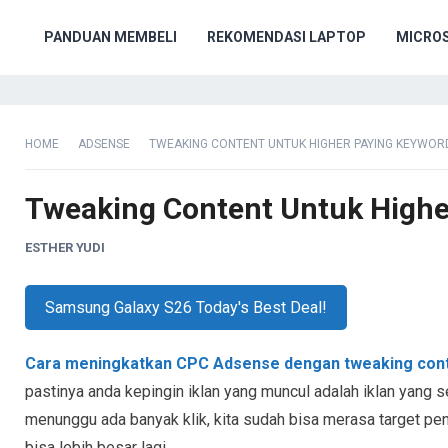
PANDUAN MEMBELI
REKOMENDASI LAPTOP
MICRO
HOME
ADSENSE
TWEAKING CONTENT UNTUK HIGHER PAYING KEYWOR
Tweaking Content Untuk Highe
ESTHER YUDI
Samsung Galaxy S26 Today's Best Deal!
Cara meningkatkan CPC Adsense dengan tweaking con
pastinya anda kepingin iklan yang muncul adalah iklan yang sek
menunggu ada banyak klik, kita sudah bisa merasa target pen
bisa lebih besar lagi.