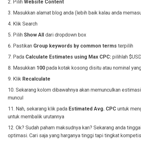
Pilih
Website Content
Masukkan alamat blog anda (lebih baik kalau anda memasu
Klik Search
Pilih
Show All
dari dropdown box
Pastikan
Group keywords by common terms
terpilih
Pada
Calculate Estimates using Max CPC:
pilihlah $USD
Masukkan
100
pada kotak kosong disitu atau nominal yan
Klik
Recalculate
Sekarang kolom dibawahnya akan memunculkan estimas
muncul
Nah, sekarang klik pada
Estimated Avg. CPC
untuk mengu
untuk membalik urutannya
Ok? Sudah paham maksudnya kan? Sekarang anda tinggal 
optimasi. Cari saja yang harganya tinggi tapi tingkat kompeti