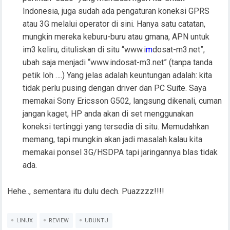
Indonesia, juga sudah ada pengaturan koneksi GPRS
atau 3G melalui operator di sini. Hanya satu catatan,
mungkin mereka keburu-buru atau gmana, APN untuk
im3 keliru, dituliskan di situ “www.i
m
dosat-m3.net”,
ubah saja menjadi “www.indosat-m3.net” (tanpa tanda
petik loh ….) Yang jelas adalah keuntungan adalah: kita
tidak perlu pusing dengan driver dan PC Suite. Saya
memakai Sony Ericsson G502, langsung dikenali, cuman
jangan kaget, HP anda akan di set menggunakan
koneksi tertinggi yang tersedia di situ. Memudahkan
memang, tapi mungkin akan jadi masalah kalau kita
memakai ponsel 3G/HSDPA tapi jaringannya blas tidak
ada.
Hehe.., sementara itu dulu dech. Puazzzz!!!!
LINUX
REVIEW
UBUNTU