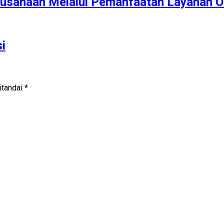
erusahaan Melalui Pemanfaatan Layanan O
i
itandai
*