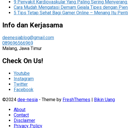
9 Penyakit Kardiovaskular Yang Paling Sering Menyerang
Cara Mudah Mengatasi Demam Gejala Tipes dengan Pien
5 Tips Tetap Sehat Bagi Gamer Online – Menang Itu Penti
Info dan Kerjasama
deenesiablog@gmail.com
089696566969
Malang, Jawa Timur
Check On Us!
Youtube
Instagram
Twitter
Facebook
©2024
dee-nesia
- Theme by
FreshThemes
|
Bikin Uang
About
Contact
Disclaimer
Privacy Policy